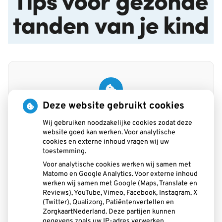
Deze website gebruikt cookies
U heeft geen toestemming gegeven voor
externe inhoud
die nodig is om dit te
Wij gebruiken noodzakelijke cookies zodat deze
zien.
website goed kan werken. Voor analytische
Cookie-instellingen wijzigen
cookies en externe inhoud vragen wij uw
toestemming.
Voor analytische cookies werken wij samen met
Matomo en Google Analytics. Voor externe inhoud
werken wij samen met Google (Maps, Translate en
Praktijk beoordeling
Reviews), YouTube, Vimeo, Facebook, Instagram, X
(Twitter), Qualizorg, Patiëntenvertellen en
ZorgkaartNederland. Deze partijen kunnen
gegevens zoals uw IP-adres verwerken.