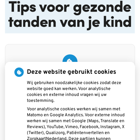
Deze website gebruikt cookies
U heeft geen toestemming gegeven voor
externe inhoud
die nodig is om dit te
Wij gebruiken noodzakelijke cookies zodat deze
zien.
website goed kan werken. Voor analytische
Cookie-instellingen wijzigen
cookies en externe inhoud vragen wij uw
toestemming.
Voor analytische cookies werken wij samen met
Matomo en Google Analytics. Voor externe inhoud
werken wij samen met Google (Maps, Translate en
Praktijk beoordeling
Reviews), YouTube, Vimeo, Facebook, Instagram, X
(Twitter), Qualizorg, Patiëntenvertellen en
ZorgkaartNederland. Deze partijen kunnen