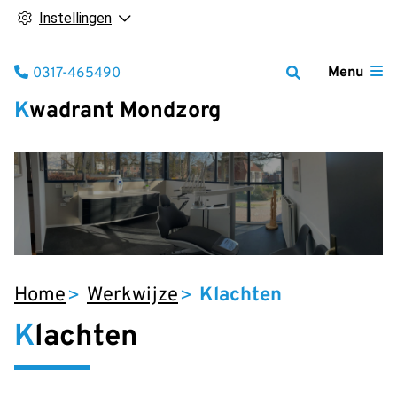
Instellingen
Tel:
Menu
0317-465490
Kwadrant Mondzorg
Home
Werkwijze
Klachten
Klachten