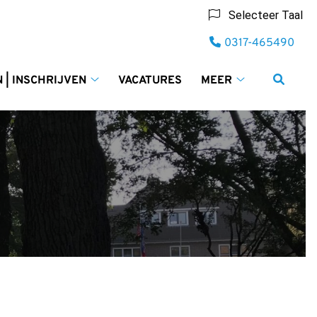
Selecteer Taal
Tel:
0317-465490
 | INSCHRIJVEN
VACATURES
MEER
Afspraken
Meer
jk
|
submenu
Inschrijven
submenu