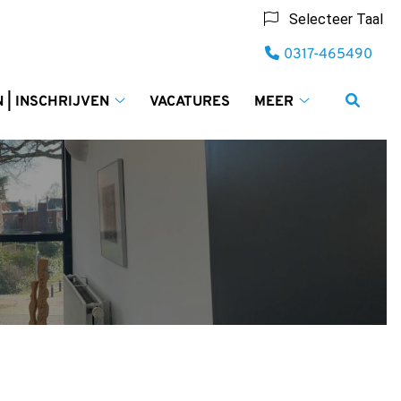
Selecteer Taal
Tel:
0317-465490
 | INSCHRIJVEN
VACATURES
MEER
Afspraken
Meer
jk
|
submenu
Inschrijven
submenu