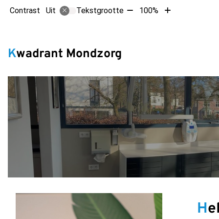
Tekst
Tekst
Contrast
Tekstgrootte
100%
Uit
verkleinen
vergroten
met
met
Hoofdm
10%
10%
Kwadrant Mondzorg
H