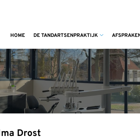
enu
HOME
DE TANDARTSENPRAKTIJK
AFSPRAKEN
De
Tandartsenprakti
submenu
elma Drost