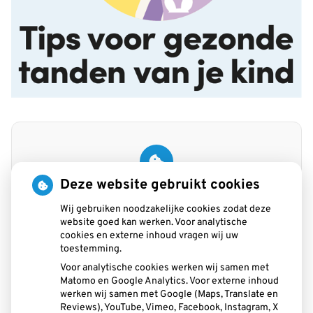
Deze website gebruikt cookies
U heeft geen toestemming gegeven voor
externe inhoud
die nodig is om dit te
Wij gebruiken noodzakelijke cookies zodat deze
zien.
website goed kan werken. Voor analytische
Cookie-instellingen wijzigen
cookies en externe inhoud vragen wij uw
toestemming.
Voor analytische cookies werken wij samen met
Matomo en Google Analytics. Voor externe inhoud
werken wij samen met Google (Maps, Translate en
Praktijk beoordeling
Reviews), YouTube, Vimeo, Facebook, Instagram, X