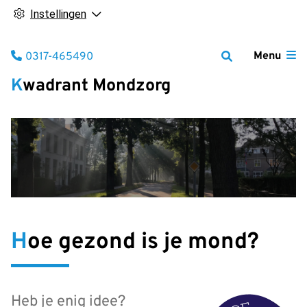
Instellingen
Tel:
Menu
0317-465490
Kwadrant Mondzorg
Hoe gezond is je mond?
Heb je enig idee?